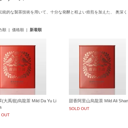
伝統的な製茶技術を用いて、十分な発酵と程よい焙煎を加えた、 奥深
め順
|
価格順
|
新着順
大禹嶺)烏龍茶 Mild Da Yu Li
甜香阿里山烏龍茶 Mild Ali Shan
a
SOLD OUT
 OUT