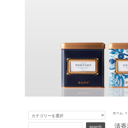
ホーム
>
清香翠